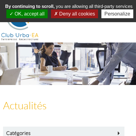
Toggle
By continuing to scroll,
MENU
you are allowing all third-party services
navigation
OK, accept all
Deny all cookies
Personalize
Actualités
Catégories