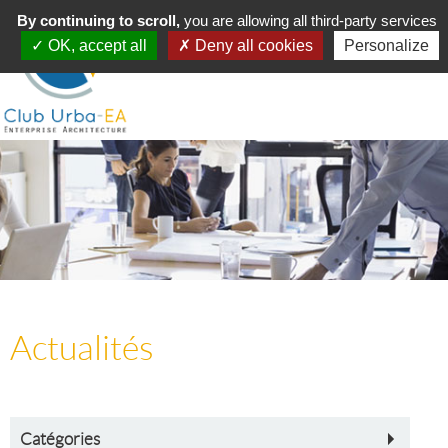
Toggle
By continuing to scroll,
MENU
you are allowing all third-party services
navigation
OK, accept all
Deny all cookies
Personalize
Actualités
Catégories