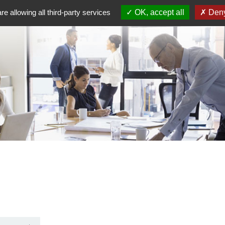
re allowing all third-party services
OK, accept all
Deny