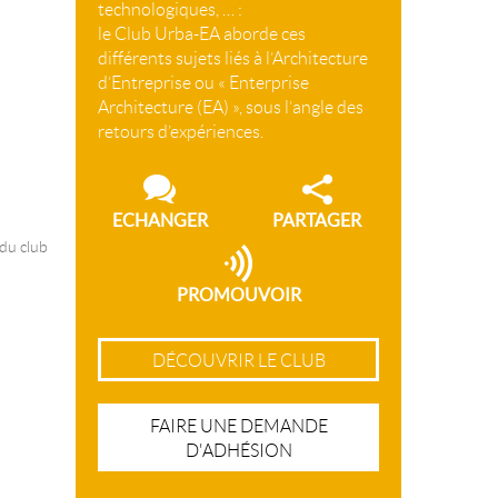
technologiques, … :
le Club Urba-EA aborde ces
différents sujets liés à l’Architecture
d’Entreprise ou « Enterprise
Architecture (EA) », sous l’angle des
retours d’expériences.
ECHANGER
PARTAGER
 du club
PROMOUVOIR
DÉCOUVRIR LE CLUB
FAIRE UNE DEMANDE
D'ADHÉSION