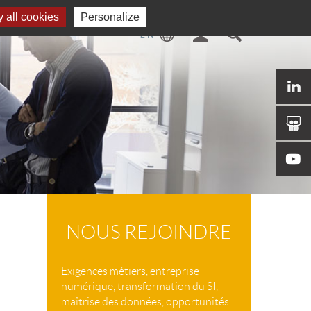
 all cookies
Personalize
NOUS REJOINDRE
Exigences métiers, entreprise
numérique, transformation du SI,
maîtrise des données, opportunités