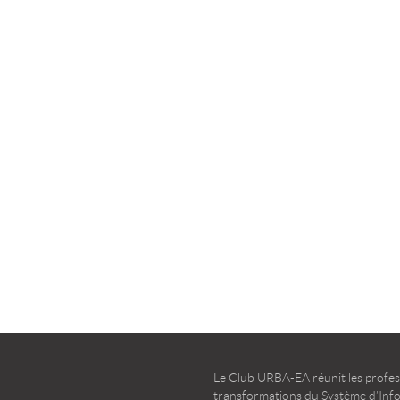
la transformation agile
d’entreprise – Guide d’u
TÉLÉCHARGER
TÉLÉCHARGER
Le Club URBA-EA réunit les profess
transformations du Système d’Infor