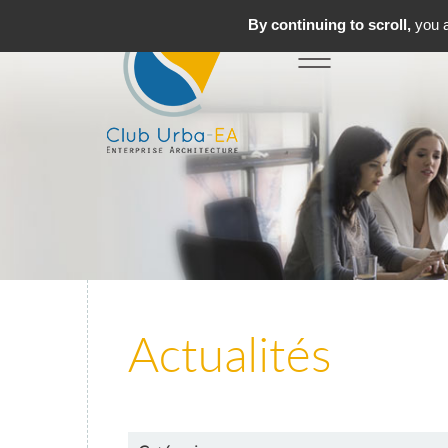
By continuing to scroll,
you a
Toggle
MENU
navigation
Actualités