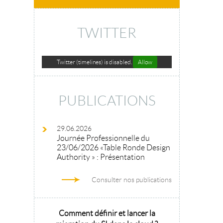
TWITTER
Twitter (timelines) is disabled.
Allow
PUBLICATIONS
29.06.2026
Journée Professionnelle du
23/06/2026 «Table Ronde Design
Authority » : Présentation
Consulter nos publications
hitecture
Comment définir et lancer la
Architecture 