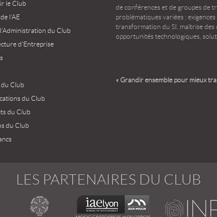
r le Club
de conférences et de groupes de t
 de l’AE
problématiques variées : exigences
transformation du SI, maîtrise des d
d’Administration du Club
opportunités technologiques, solut
ecture d’Entreprise
s
« Grandir ensemble pour mieux tr
 du Club
ications du Club
ets du Club
os du Club
ancs
LES PARTENAIRES DU CLUB