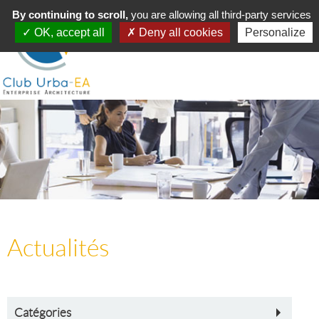
Toggle
By continuing to scroll,
MENU
you are allowing all third-party services
navigation
OK, accept all
Deny all cookies
Personalize
Actualités
Catégories