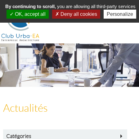
Toggle
By continuing to scroll,
MENU
you are allowing all third-party services
navigation
OK, accept all
Deny all cookies
Personalize
Actualités
Catégories