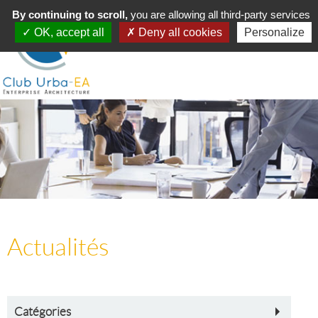
Toggle
By continuing to scroll,
MENU
you are allowing all third-party services
navigation
OK, accept all
Deny all cookies
Personalize
Actualités
Catégories