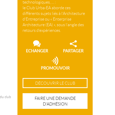
technologiques, … :
le Club Urba-EA aborde ces
différents sujets liés à l’Architecture
d’Entreprise ou « Enterprise
Architecture (EA) », sous l’angle des
retours d’expériences.
ECHANGER
PARTAGER
PROMOUVOIR
DÉCOUVRIR LE CLUB
 du club
FAIRE UNE DEMANDE
D'ADHÉSION