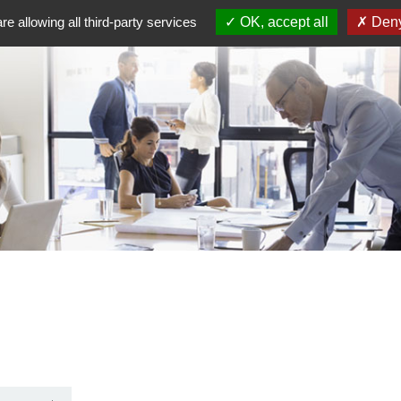
re allowing all third-party services
OK, accept all
Deny