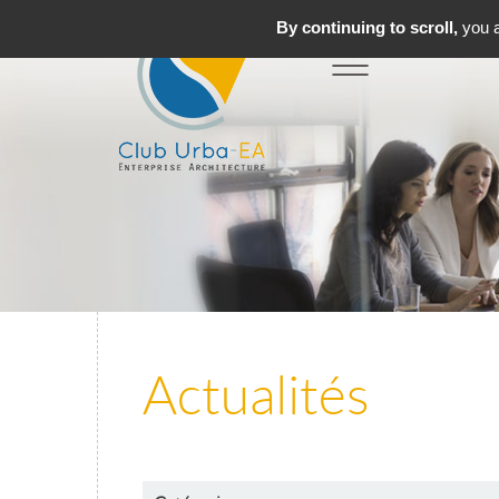
By continuing to scroll,
you a
Toggle
MENU
navigation
Actualités