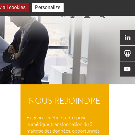
 all cookies
Personalize
NOUS REJOINDRE
Exigences métiers, entreprise
numérique, transformation du SI,
maîtrise des données, opportunités