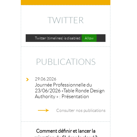
TWITTER
Twitter (timelines) is disabled.
Allow
PUBLICATIONS
29.06.2026
Journée Professionnelle du
23/06/2026 «Table Ronde Design
Authority » : Présentation
Consulter nos publications
hitecture
Comment définir et lancer la
Architecture 