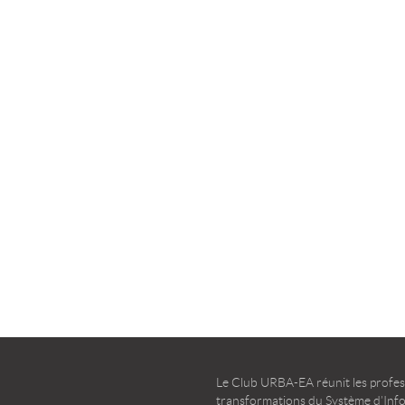
la transformation agile
d’entreprise – Guide d’u
TÉLÉCHARGER
TÉLÉCHARGER
Le Club URBA-EA réunit les profess
transformations du Système d’Infor