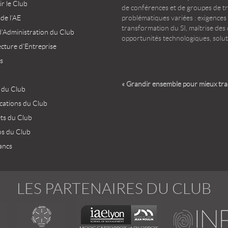
r le Club
de conférences et de groupes de t
 de l’AE
problématiques variées : exigences
transformation du SI, maîtrise des d
d’Administration du Club
opportunités technologiques, solut
ecture d’Entreprise
s
« Grandir ensemble pour mieux tr
 du Club
ications du Club
ets du Club
os du Club
ancs
LES PARTENAIRES DU CLUB