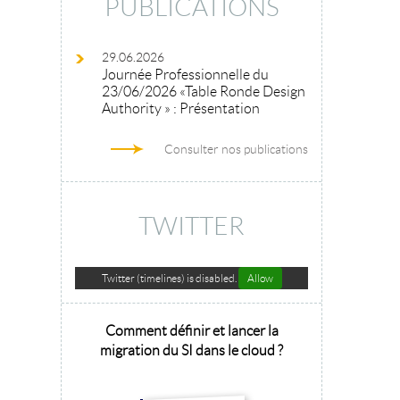
PUBLICATIONS
29.06.2026
Journée Professionnelle du
23/06/2026 «Table Ronde Design
Authority » : Présentation
Consulter nos publications
TWITTER
Twitter (timelines) is disabled.
Allow
hitecture
Comment définir et lancer la
Architecture 
sage 2025
migration du SI dans le cloud ?
la tr