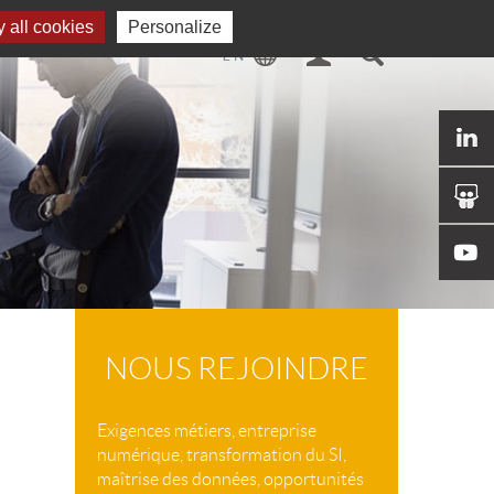
 all cookies
Personalize
NOUS REJOINDRE
Exigences métiers, entreprise
numérique, transformation du SI,
maîtrise des données, opportunités