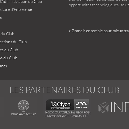
d’Administration du Club
opportunités technologiques, solut
ecture d’Entreprise
s
« Grandir ensemble pour mieux tr
 du Club
ications du Club
ets du Club
os du Club
ancs
LES PARTENAIRES DU CLUB