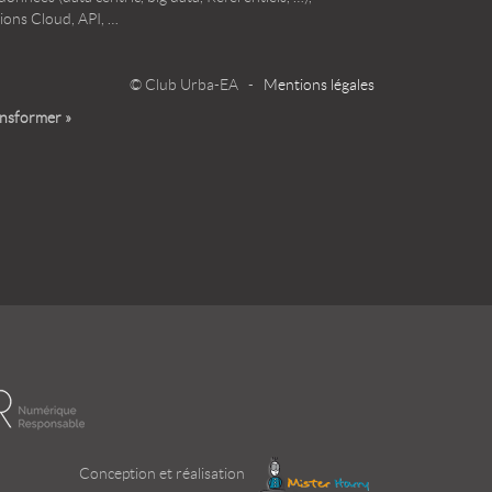
ions Cloud, API, …
© Club Urba-EA -
Mentions légales
ansformer »
Conception et réalisation