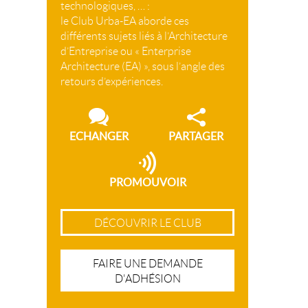
technologiques, … :
le Club Urba-EA aborde ces
différents sujets liés à l’Architecture
d’Entreprise ou « Enterprise
Architecture (EA) », sous l’angle des
retours d’expériences.
ECHANGER
PARTAGER
PROMOUVOIR
DÉCOUVRIR LE CLUB
FAIRE UNE DEMANDE
D'ADHÉSION