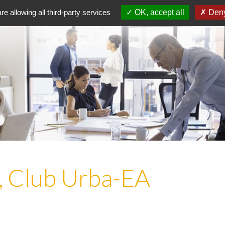
re allowing all third-party services
OK, accept all
Deny
, Club Urba-EA