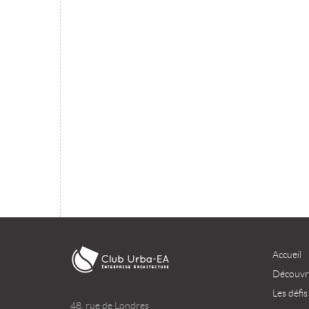
TÉLÉCHARGER
Accueil
Découvri
Les défis
48, rue de Londres