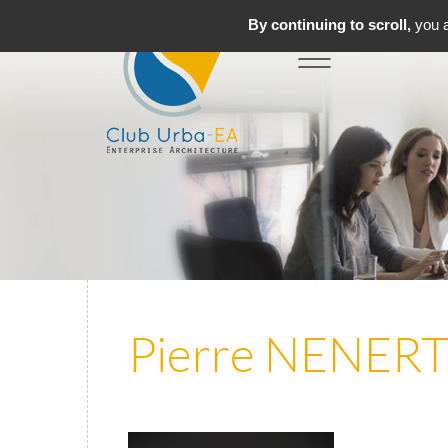
By continuing to scroll,
you a
Toggle
MENU
navigation
Pierre NENERT