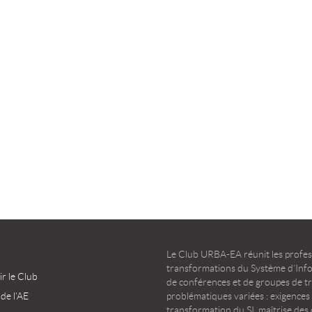
TÉLÉCHARGER
TÉLÉCHARGER
Le Club URBA-EA réunit les profess
transformations du Système d’Infor
r le Club
de conférences et de groupes de t
 de l’AE
problématiques variées : exigences
transformation du SI, maîtrise des d