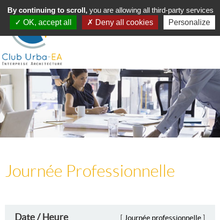
Toggle
By continuing to scroll,
MENU
you are allowing all third-party services
navigation
OK, accept all
Deny all cookies
Personalize
Journée Professionnelle
Date / Heure
[
Journée professionnelle
]